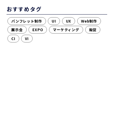
おすすめタグ
パンフレット制作
UI
UX
Web制作
展示会
EXPO
マーケティング
販促
CI
VI