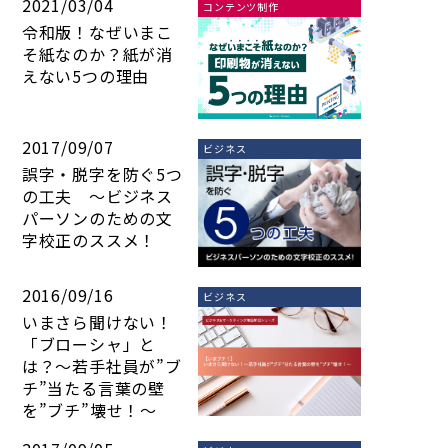
2021/03/04
コンテンツ制作
令和版！なぜいまこ
そ紙なのか？紙が消
えない5つの理由
2017/09/07
ビジネス
誤字・脱字を防ぐ5つ
の工夫 ～ビジネス
パーソンのための文
字校正のススメ！
2016/09/16
ビジネス
いまさら聞けない！
「ブローシャ」と
は？～若手社員が”ブ
チ”当たる言葉の壁
を”ブチ”壊せ！～