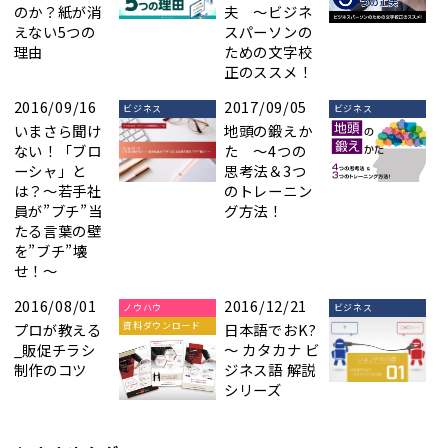
のか？紙が消
夫 ～ビジネ
えない5つの
スパーソンの
理由
ための文字校
正のススメ！
2016/09/16
2017/09/05
ビジネス
ビジネス
いまさら聞け
地頭の鍛えか
ない！「ブロ
た ～4つの
ーシャ」と
思考法＆3つ
は？～若手社
のトレーニン
員が”ブチ”当
グ方法！
たる言葉の壁
を”ブチ”壊
せ！～
2016/08/01
2016/12/21
ノウハウ
ビジネス
プロが教える
日本語でおK?
資料ダウンロード
_販促チラシ
～ カタカナ ビ
制作のコツ
ジネス語 解説
シリーズ