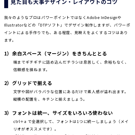
見た目も大事デザイン・レイアウトのコツ
我々のようなプロはパワーポイントではなくAdobe InDesignや
Illustratorなどの「DTPソフト」でデザイン制作しますが、パワーポ
イントによる手作りでも、ある程度、見映えをよくするコツはあり
ます。
1）余白スペース（マージン）をきちんととる
端までギチギチに詰め込んだチラシは息苦しく、余裕もなく、
信頼感を損ねます。
2）グリッドで揃える
文字や図がバラバラな位置にあるだけで素人感が溢れ出ます。
縦横の配置を、キチンと揃えましょう。
3）フォントは統一、サイズをいろいろ使わない
ctrl＋a で全選択して、フォントは1つに統一しましょう（メイ
リオがオススメです）。