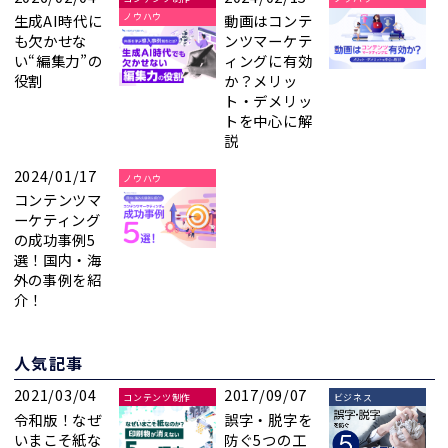
生成AI時代に
動画はコンテ
ノウハウ
も欠かせな
ンツマーケテ
い“編集力”の
ィングに有効
役割
か？メリッ
ト・デメリッ
トを中心に解
説
2024/01/17
ノウハウ
コンテンツマ
ーケティング
の成功事例5
選！国内・海
外の事例を紹
介！
人気記事
2021/03/04
2017/09/07
コンテンツ制作
ビジネス
令和版！なぜ
誤字・脱字を
いまこそ紙な
防ぐ5つの工