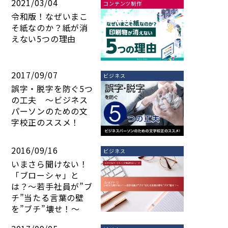
2021/03/04
コンテンツ制作
令和版！なぜいまこ
そ紙なのか？紙が消
えない5つの理由
2017/09/07
ビジネス
誤字・脱字を防ぐ5つ
の工夫 ～ビジネス
パーソンのための文
字校正のススメ！
2016/09/16
ビジネス
いまさら聞けない！
「ブローシャ」と
は？～若手社員が”ブ
チ”当たる言葉の壁
を”ブチ”壊せ！～