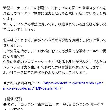
新型コロナウイルスの影響で、これまでの対面での営業スタイルを
見直してコンテンツ制作に注力し始める企業様も増えているかと思
います。
マーケティングの手法においても、模索されている企業様が多いの
ではないでしょうか。
北斗社はこれまで、数多くの企業販促課題をお聞きし解決に導いて
参りました。
その知見を活かし、コロナ禍においても効果的な販促ツールのご提
案が可能です。
企業の販促のプロフェッショナルである北斗社が強みとしてきたコ
ンテンツ制作力を生かしてあなたの制作課題を解決いたします！
北斗社ブースにてご来場を心よりお待ちしております。
◆弊社出展内容紹介URL：
https://content-tokyo2020.tems-syste
m.com/eguide/jp/CTMK/details?id=7
［開催概要］
◆名称：「コンテンツ東京2020」内 第6回 コンテンツ マーケテ
ィング EXPO