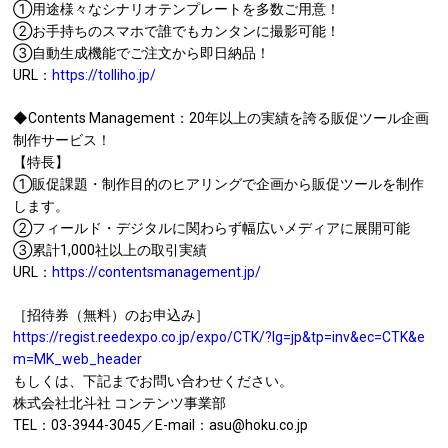
①用途様々なシナリオテンプレートを多数ご用意！
②お手持ちのスマホで誰でもカンタンに撮影可能！
③自動生成機能でご注文から即日納品！
URL：
https://tolliho.jp/
◆Contents Management：20年以上の実績を誇る販促ツール企画
制作サービス！
【特長】
①販促課題・制作目的のヒアリングで企画から販促ツールを制作
します。
②フィールド・デジタルに関わらず幅広いメディアに展開可能
③累計1,000社以上の取引実績
URL：
https://contentsmanagement.jp/
［招待券（無料）のお申込み］
https://regist.reedexpo.co.jp/expo/CTK/?lg=jp&tp=inv&ec=CTK&e
m=MK_web_header
もしくは、下記までお問い合わせください。
株式会社北斗社 コンテンツ事業部
TEL：03-3944-3045／E-mail：asu@hoku.co.jp