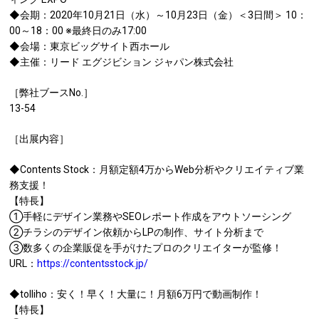
◆会期：2020年10月21日（水）～10月23日（金）＜3日間＞ 10：
00～18：00 ※最終日のみ17:00
◆会場：東京ビッグサイト西ホール
◆主催：リード エグジビション ジャパン株式会社
［弊社ブースNo.］
13-54
［出展内容］
◆Contents Stock：月額定額4万からWeb分析やクリエイティブ業
務支援！
【特長】
①手軽にデザイン業務やSEOレポート作成をアウトソーシング
②チラシのデザイン依頼からLPの制作、サイト分析まで
③数多くの企業販促を手がけたプロのクリエイターが監修！
URL：
https://contentsstock.jp/
◆tolliho：安く！早く！大量に！月額6万円で動画制作！
【特長】